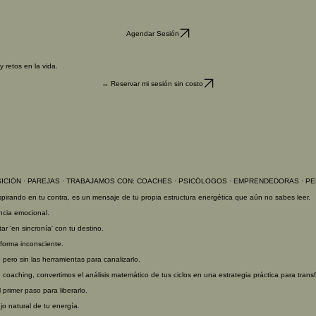
Agendar Sesión
 retos en la vida.
→ Reservar mi sesión sin costo
IÓN · PAREJAS · 
pirando en tu contra, es un mensaje de tu propia estructura energética que aún no sabes leer.
ncia emocional.
r 'en sincronía' con tu destino.
 forma inconsciente.
 pero sin las herramientas para canalizarlo.
coaching, convertimos el análisis matemático de tus ciclos en una estrategia práctica para transf
 primer paso para liberarlo.
jo natural de tu energía.