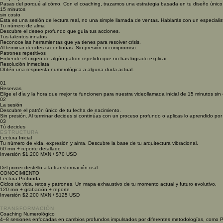
Pasas del porqué al cómo. Con el coaching, trazamos una estrategia basada en tu diseño único 
15 minutos
sin costo
Esta es una sesión de lectura real, no una simple llamada de ventas. Hablarás con un especialis
Tu número de alma
Descubre el deseo profundo que guía tus acciones.
Tus talentos innatos
Reconoce las herramientas que ya tienes para resolver crisis.
Al terminar decides si continúas. Sin presión ni compromiso.
Patrones repetitivos
Entiende el origen de algún patron repetido que no has logrado explicar.
Resolución inmediata
Obtén una respuesta numerológica a alguna duda actual.
01
Reservas
Elige el día y la hora que mejor te funcionen para nuestra videollamada inicial de 15 minutos sin 
02
La sesión
Descubre el patrón único de tu fecha de nacimiento.
Sin presión. Al terminar decides si continúas con un proceso profundo o aplicas lo aprendido por
03
Tú decides
ESTRUCTURA
Lectura Inicial
Tu número de vida, expresión y alma. Descubre la base de tu arquitectura vibracional.
60 min + reporte detallado
Inversión $1,200 MXN / $70 USD
Del primer destello a la transformación real.
CONOCIMIENTO
Lectura Profunda
Ciclos de vida, retos y patrones. Un mapa exhaustivo de tu momento actual y futuro evolutivo.
120 min + grabación + reporte
Inversión $2,200 MXN / $125 USD
TRANSFORMACIÓN
Coaching Numerológico
4–8 sesiones enfocadas en cambios profundos impulsados por diferentes metodologías, como P