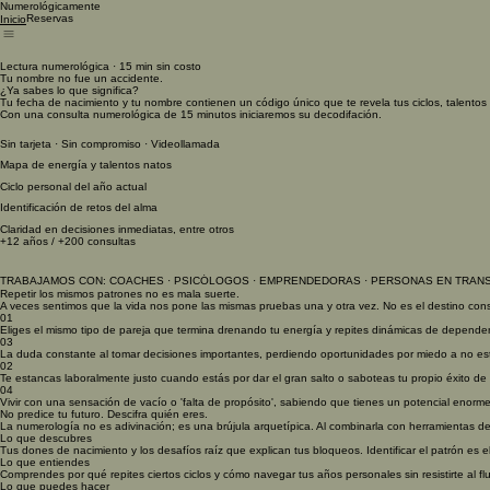
Numerológicamente
Reservas
Inicio
Lectura numerológica · 15 min sin costo
Tu nombre no fue un accidente.
¿Ya sabes lo que significa?
Tu fecha de nacimiento y tu nombre contienen un código único que te revela tus ciclos, talentos y
Con una consulta numerológica de 15 minutos iniciaremos su decodifación.
Sin tarjeta · Sin compromiso · Videollamada
Mapa de energía y talentos natos
Ciclo personal del año actual
Identificación de retos del alma
Claridad en decisiones inmediatas, entre otros
+12 años / +200 consultas
TRABAJAMOS CON: COACHES · PSICÓLOGOS · EMPRENDEDORAS · PERSONAS EN TRANSIC
Repetir los mismos patrones no es mala suerte.
A veces sentimos que la vida nos pone las mismas pruebas una y otra vez. No es el destino cons
01
Eliges el mismo tipo de pareja que termina drenando tu energía y repites dinámicas de depende
03
La duda constante al tomar decisiones importantes, perdiendo oportunidades por miedo a no esta
02
Te estancas laboralmente justo cuando estás por dar el gran salto o saboteas tu propio éxito de
04
Vivir con una sensación de vacío o 'falta de propósito', sabiendo que tienes un potencial enorme
No predice tu futuro. Descifra quién eres.
La numerología no es adivinación; es una brújula arquetípica. Al combinarla con herramientas de 
Lo que descubres
Tus dones de nacimiento y los desafíos raíz que explican tus bloqueos. Identificar el patrón es el
Lo que entiendes
Comprendes por qué repites ciertos ciclos y cómo navegar tus años personales sin resistirte al flu
Lo que puedes hacer